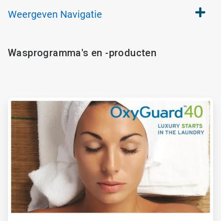
Weergeven
Navigatie
Wasprogramma's en -producten
ArticleTile
1
ˑ
4