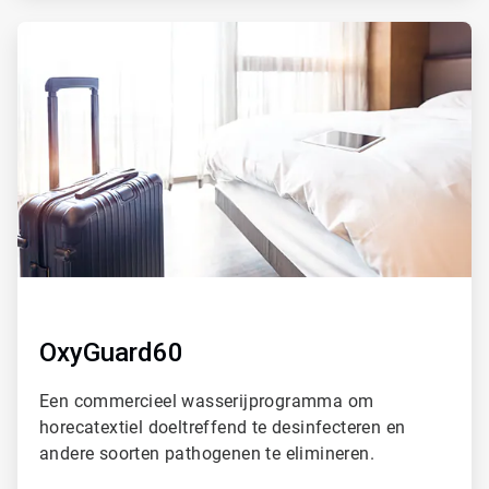
ArticleTile
2
ˑ
4
OxyGuard60
Een commercieel wasserijprogramma om
horecatextiel doeltreffend te desinfecteren en
andere soorten pathogenen te elimineren.