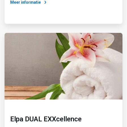
Meer informatie
ArticleTile
3
ˑ
4
Elpa DUAL EXXcellence