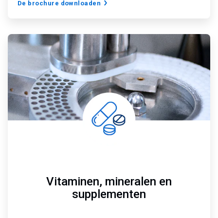
De brochure downloaden
A
r
t
i
c
l
e
T
i
l
e
3
ˑ
7
Vitaminen, mineralen en
supplementen