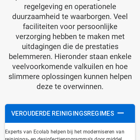
regelgeving en operationele
duurzaamheid te waarborgen. Veel
faciliteiten voor persoonlijke
verzorging hebben te maken met
uitdagingen die de prestaties
belemmeren. Hieronder staan enkele
veelvoorkomende valkuilen en hoe
slimmere oplossingen kunnen helpen
deze te overwinnen.
VEROUDERDE REINIGINGSREGIMES
ArticleTile
Experts van Ecolab helpen bij het moderniseren van
1
reinigings- en desinfectieprogramma's door middel