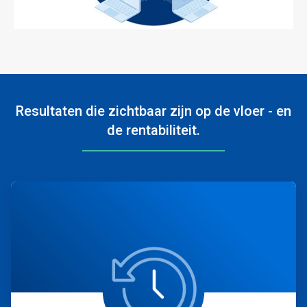
ArticleTile
3
ˑ
3
Resultaten die zichtbaar zijn op de vloer - en
de rentabiliteit.
ArticleTile
1
ˑ
4