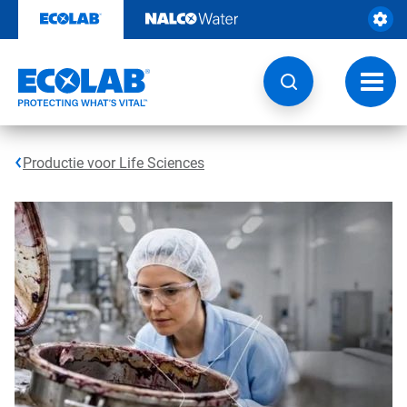
Door
naar
content
Navig
wisse
Productie voor Life Sciences