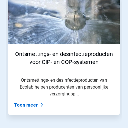
is
een
carrousel.
Gebruik
de
knoppen
Volgende
en
Vorige
om
Ontsmettings- en desinfectieproducten
er
doorheen
voor CIP- en COP-systemen
te
navigeren
of
Ontsmettings- en desinfectieproducten van
spring
Ecolab helpen producenten van persoonlijke
naar
een
verzorgingsp...
dia
via
Toon meer
de
diastippen.