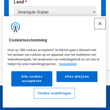
Land
Gaat u ermee akkoord om promoties,
updates en andere informatie van
Ecolab te ontvangen?
Cookietoestemming
Ik ga akkoord met het ontvangen van e-
Door op “Alle cookies accepteren” te klikken gaat u akkoord met
mailberichten van Ecolab
het opslaan van cookies op uw apparaat voor het verbeteren van
websitenavigatie, het analyseren van websitegebruik en om ons te
Door 'Ja' aan te vinken, stemt u ermee in dat
helpen bij onze marketingprojecten.
Cookiebeleid
Ecolab u via e-mail kan contacteren met
promoties, updates en andere informatie. Als u
uw klantrelatie wilt voortzetten zonder
Alle cookies
Alles afwijzen
accepteren
marketingcommunicatie te ontvangen, kunt u
uw gegevens doorgeven zonder dit vakje aan te
vinken.
Cookie-instellingen
E-mailadres
Bellen
Zorgen over gegevensbescherming?
Bekijk
ons
privacybeleid
.