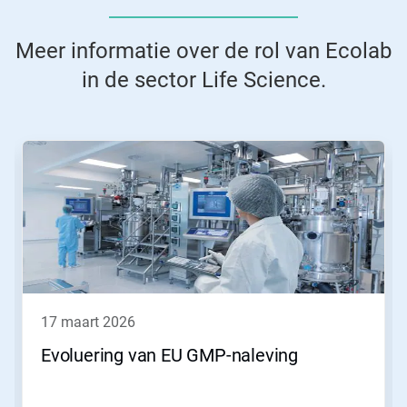
Meer informatie over de rol van Ecolab
in de sector Life Science.
Dit
is
een
carrousel.
Gebruik
de
knoppen
Volgende
en
Vorige
om
17 maart 2026
er
doorheen
Evoluering van EU GMP-naleving
te
navigeren
of