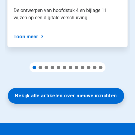
spring
naar
De ontwerpen van hoofdstuk 4 en bijlage 11
een
wijzen op een digitale verschuiving
dia
via
de
Toon meer
diastippen.
Bekijk alle artikelen over nieuwe inzichten