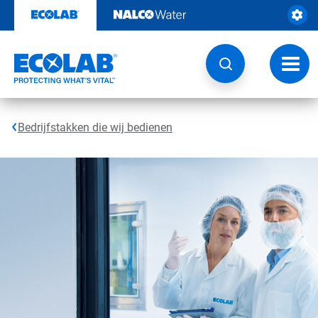
Door
naar
content
Navig
wisse
Bedrijfstakken die wij bedienen