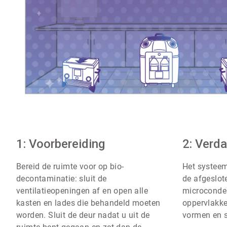
ArticleTile
1: Voorbereiding
1
2: Verd
ˑ
4
Bereid de ruimte voor op bio-
Het systeem
decontaminatie: sluit de
de afgeslot
ventilatieopeningen af en open alle
microconden
kasten en lades die behandeld moeten
oppervlakk
worden. Sluit de deur nadat u uit de
vormen en s