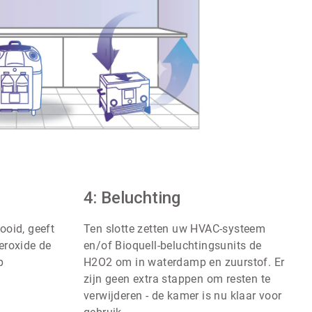
ArticleTile
Art
3
4: Beluchting
4
ˑ
ˑ
4
4
ooid, geeft
Ten slotte zetten uw HVAC-systeem
eroxide de
en/of Bioquell-beluchtingsunits de
p
H2O2 om in waterdamp en zuurstof. Er
zijn geen extra stappen om resten te
verwijderen - de kamer is nu klaar voor