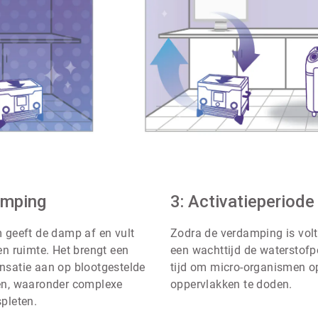
ArticleTile
amping
2
3: Activatieperiode
ˑ
4
 geeft de damp af en vult
Zodra de verdamping is volt
en ruimte. Het brengt een
een wachttijd de waterstofp
satie aan op blootgestelde
tijd om micro-organismen o
en, waaronder complexe
oppervlakken te doden.
pleten.