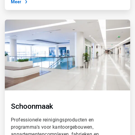
Meer
ArticleTile
3
ˑ
4
Schoonmaak
Professionele reinigingsproducten en
programma's voor kantoorgebouwen,
appartementencomplexen, fabrieken en