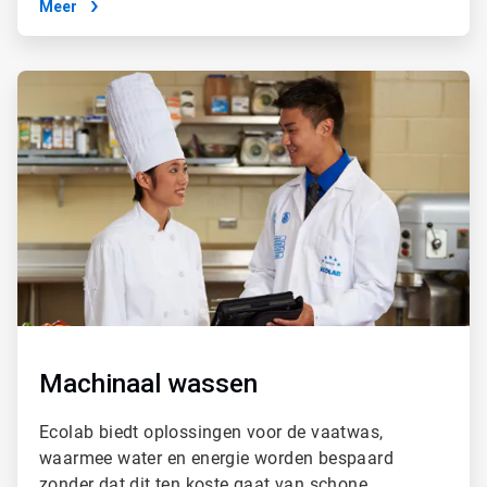
Meer
ArticleTile
4
ˑ
4
Machinaal wassen
Ecolab biedt oplossingen voor de vaatwas,
waarmee water en energie worden bespaard
zonder dat dit ten koste gaat van schone