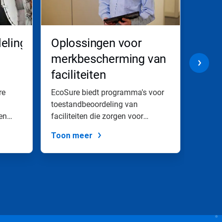
eling
Oplossingen voor
Comm
merkbescherming van
afvo
faciliteiten
pro
amma's
re
EcoSure biedt programma's voor
Ecolab
toestandbeoordeling van
schone
en
faciliteiten die zorgen voor
afvoer
essentieel...
zwaars
Toon meer
Toon 