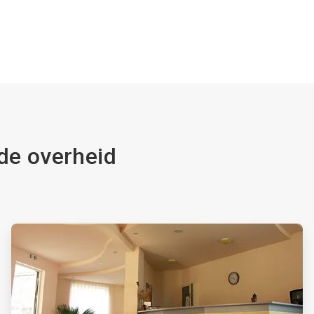
 de overheid
ArticleTile
2
ˑ
4