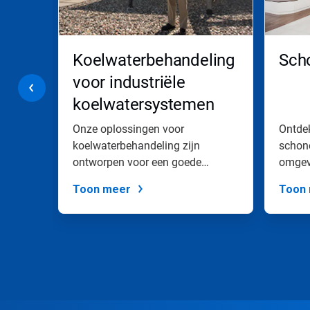
Volgende
en
Vorige
om
rne
Koelwaterbehandeling
Sch
er
doorheen
voor industriële
te
koelwatersystemen
navigeren
of
spring
n
Onze oplossingen voor
Ontdek
naar
koelwaterbehandeling zijn
schone
een
ontworpen voor een goede
omgevi
dia
chemische behandeling en...
via
Toon meer
Toon
de
diastippen.