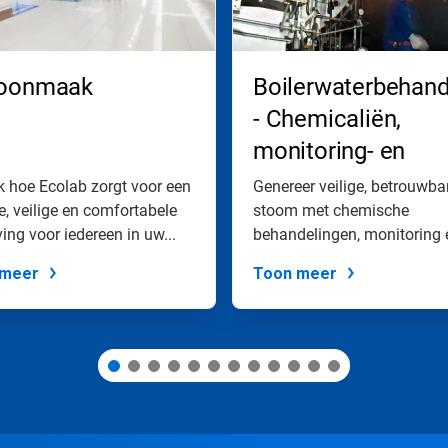
oonmaak
Boilerwaterbehand
- Chemicaliën,
monitoring- en
onderhoudsprogr
 hoe Ecolab zorgt voor een
Genereer veilige, betrouwba
, veilige en comfortabele
stoom met chemische
ng voor iedereen in uw...
behandelingen, monitoring 
onderhoud van...
 meer
Toon meer