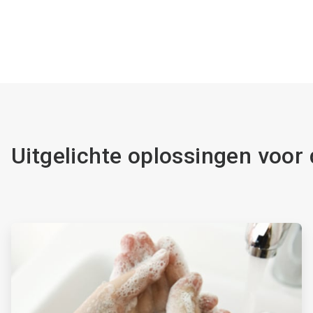
Uitgelichte oplossingen voor
ArticleTile
1
ˑ
4