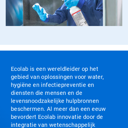
Ecolab is een wereldleider op het
gebied van oplossingen voor water,
hygiëne en infectiepreventie en
diensten die mensen en de
levensnoodzakelijke hulpbronnen
beschermen. Al meer dan een eeuw
bevordert Ecolab innovatie door de
integratie van wetenschappelijk