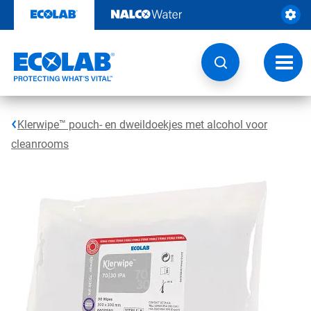
Door
naar
content
Navig
wisse
Klerwipe™ pouch- en dweildoekjes met alcohol voor
cleanrooms