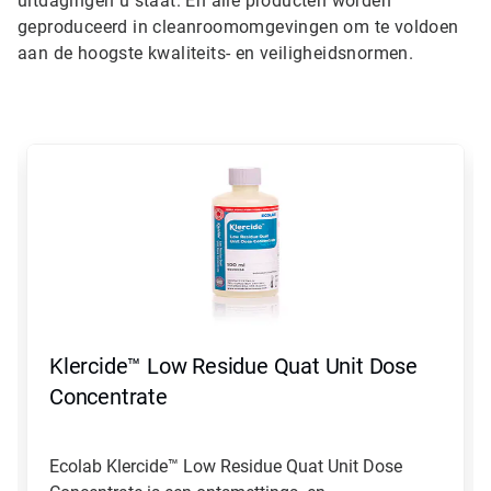
uitdagingen u staat. En alle producten worden
geproduceerd in cleanroomomgevingen om te voldoen
aan de hoogste kwaliteits- en veiligheidsnormen.
Dit
is
een
carrousel.
Gebruik
de
knoppen
Volgende
en
Vorige
om
Klercide™ Low Residue Quat Unit Dose
er
doorheen
Concentrate
te
navigeren
of
Ecolab Klercide™ Low Residue Quat Unit Dose
spring