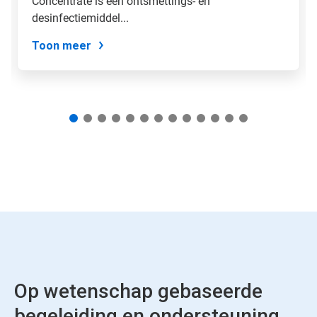
Concentrate is een ontsmettings- en
naar
een
desinfectiemiddel...
dia
via
Toon meer
de
diastippen.
Op wetenschap gebaseerde
begeleiding en ondersteuning