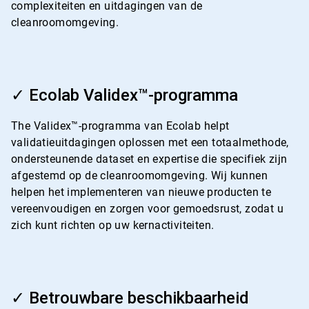
complexiteiten en uitdagingen van de
cleanroomomgeving.
ArticleTile
2
✓ Ecolab Validex™-programma
ˑ
4
The Validex™-programma van Ecolab helpt
validatieuitdagingen oplossen met een totaalmethode,
ondersteunende dataset en expertise die specifiek zijn
afgestemd op de cleanroomomgeving. Wij kunnen
helpen het implementeren van nieuwe producten te
vereenvoudigen en zorgen voor gemoedsrust, zodat u
zich kunt richten op uw kernactiviteiten.
ArticleTile
3
✓ Betrouwbare beschikbaarheid
ˑ