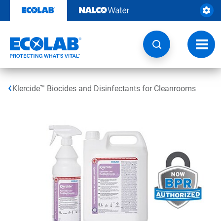
Door
naar
content
Navig
wisse
Klercide™ Biocides and Disinfectants for Cleanrooms