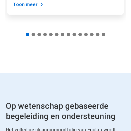
via
Toon meer
de
diastippen.
Op wetenschap gebaseerde
begeleiding en ondersteuning
Het volledige cleanroomportfolio van Ecolab wordt