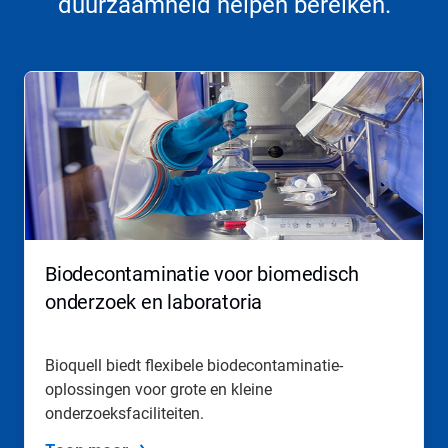
duurzaamheid helpen bereiken.
Dit
is
een
carrousel.
Gebruik
de
knoppen
Volgende
en
Vorige
om
Biodecontaminatie voor biomedisch
er
doorheen
onderzoek en laboratoria
te
navigeren
of
Bioquell biedt flexibele biodecontaminatie-
spring
oplossingen voor grote en kleine
naar
een
onderzoeksfaciliteiten.
dia