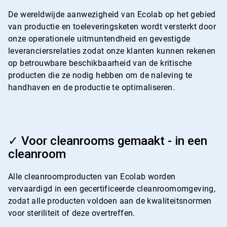
4
De wereldwijde aanwezigheid van Ecolab op het gebied
van productie en toeleveringsketen wordt versterkt door
onze operationele uitmuntendheid en gevestigde
leveranciersrelaties zodat onze klanten kunnen rekenen
op betrouwbare beschikbaarheid van de kritische
producten die ze nodig hebben om de naleving te
handhaven en de productie te optimaliseren.
ArticleTile
4
✓ Voor cleanrooms gemaakt - in een
ˑ
cleanroom
4
Alle cleanroomproducten van Ecolab worden
vervaardigd in een gecertificeerde cleanroomomgeving,
zodat alle producten voldoen aan de kwaliteitsnormen
voor steriliteit of deze overtreffen.