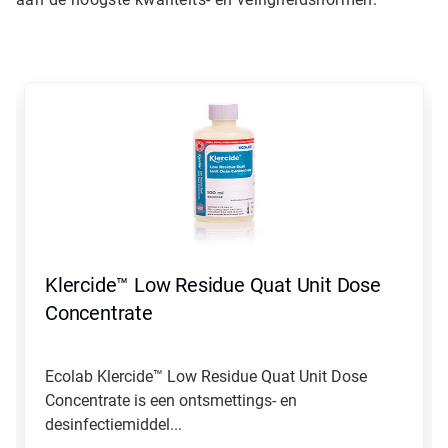
Dit
is
een
carrousel.
Gebruik
de
knoppen
Volgende
en
Vorige
om
Klercide™ Low Residue Quat Unit Dose
er
doorheen
Concentrate
te
navigeren
of
Ecolab Klercide™ Low Residue Quat Unit Dose
spring
Concentrate is een ontsmettings- en
naar
een
desinfectiemiddel...
dia