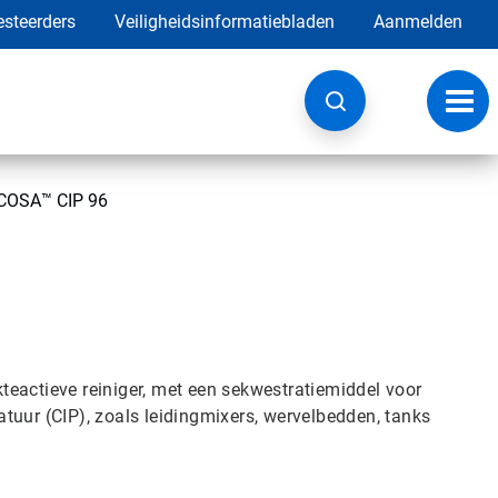
esteerders
Veiligheidsinformatiebladen
Aanmelden
Navig
wisse
COSA™ CIP 96
eactieve reiniger, met een sekwestratiemiddel voor
tuur (CIP), zoals leidingmixers, wervelbedden, tanks