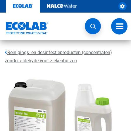
Door
naar
content
Navig
wisse
Reinigings- en desinfectieproducten (concentraten)
zonder aldehyde voor ziekenhuizen