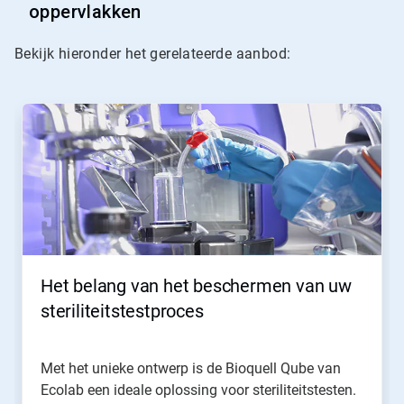
oppervlakken
Bekijk hieronder het gerelateerde aanbod:
Dit
is
een
carrousel.
Gebruik
de
knoppen
Volgende
en
Vorige
om
Het belang van het beschermen van uw
er
doorheen
steriliteitstestproces
te
navigeren
of
Met het unieke ontwerp is de Bioquell Qube van
spring
Ecolab een ideale oplossing voor steriliteitstesten.
naar