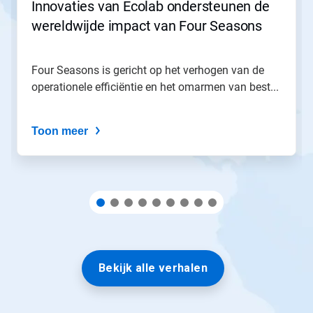
Innovaties van Ecolab ondersteunen de
te
wereldwijde impact van Four Seasons
navigeren
of
spring
naar
Four Seasons is gericht op het verhogen van de
een
operationele efficiëntie en het omarmen van best...
dia
via
de
Toon meer
diastippen.
Bekijk alle verhalen