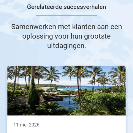
Gerelateerde succesverhalen
Samenwerken met klanten aan een
oplossing voor hun grootste
uitdagingen.
Dit
is
een
carrousel.
Gebruik
de
knoppen
Volgende
en
Vorige
om
11 mei 2026
er
doorheen