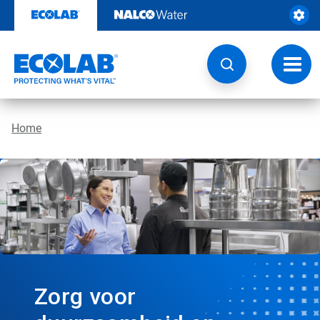
Door
naar
content
Navig
wisse
Home
Zorg voor