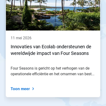
carrousel.
Gebruik
de
knoppen
Volgende
en
Vorige
om
11 mei 2026
er
doorheen
Innovaties van Ecolab ondersteunen de
te
wereldwijde impact van Four Seasons
navigeren
of
spring
naar
Four Seasons is gericht op het verhogen van de
een
operationele efficiëntie en het omarmen van best...
dia
via
de
Toon meer
diastippen.