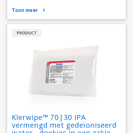
toon meer
PRODUCT
Klerwipe™ 70|30 IPA
vermengd met gedeïoniseerd
water - doekjes in een zakje