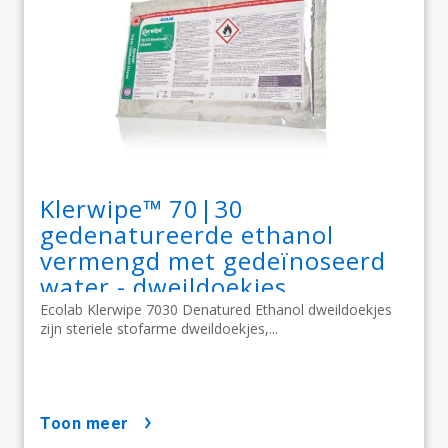
Klerwipe™ 70|30
gedenatureerde ethanol
vermengd met gedeïnoseerd
water - dweildoekjes
Ecolab Klerwipe 7030 Denatured Ethanol dweildoekjes
zijn steriele stofarme dweildoekjes,...
toon meer