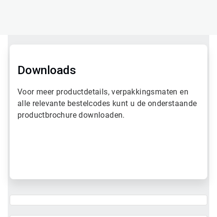
Downloads
Voor meer productdetails, verpakkingsmaten en
alle relevante bestelcodes kunt u de onderstaande
productbrochure downloaden.
A
r
t
i
c
l
e
T