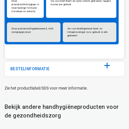
Biedt de optie schuim gebruiken, laagste
Verkrijgbaar in
kosten per gebruik
twee handige formules
(vloeibaar en schuim)
Uitgebalanceerd, mild
Algemene hand- en
reinigingsproduct
lichaamsreiniger voor gebruik in alle
gebieden
BESTELINFORMATIE
Zie het productlabel/SDS voor meer informatie.
Bekijk andere handhygiëneproducten voor
de gezondheidszorg