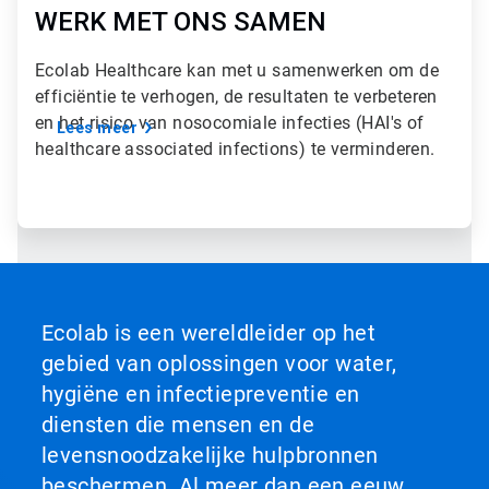
WERK MET ONS SAMEN
Ecolab Healthcare kan met u samenwerken om de
efficiëntie te verhogen, de resultaten te verbeteren
en het risico van nosocomiale infecties (HAI's of
Lees meer
healthcare associated infections) te verminderen.
Ecolab is een wereldleider op het
gebied van oplossingen voor water,
hygiëne en infectiepreventie en
diensten die mensen en de
levensnoodzakelijke hulpbronnen
beschermen. Al meer dan een eeuw