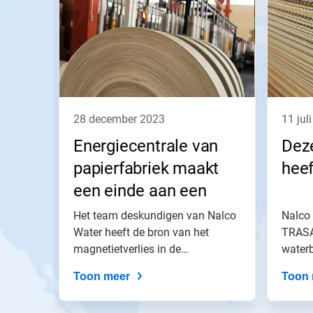
28 december 2023
11 ju
Energiecentrale van
Dez
papierfabriek maakt
heef
een einde aan een
hardnekkig probleem
Het team deskundigen van Nalco
Nalco
Water heeft de bron van het
TRAS
magnetietverlies in de
water
papierfabriek...
turbin
Toon meer
Toon 