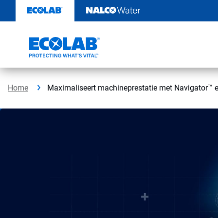
Door
naar
content
Home
Maximaliseert machineprestatie met Navigator™ e