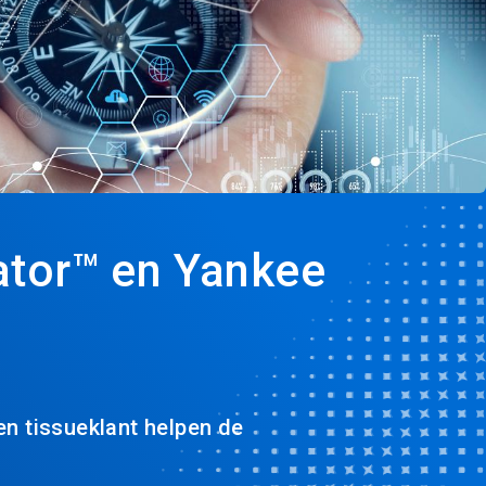
ator™ en Yankee
n tissueklant helpen de