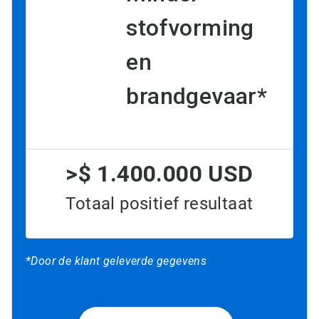
stofvorming
en
brandgevaar*
>$ 1.400.000 USD
Totaal positief resultaat
*Door de klant geleverde gegevens