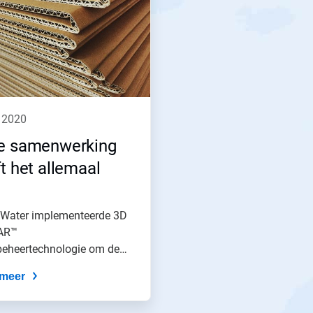
li 2020
e samenwerking
t het allemaal
 Water implementeerde 3D
AR™
beheertechnologie om de
econdensor efficiënter...
meer