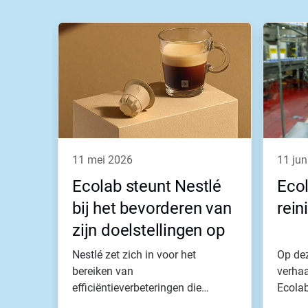
11 mei 2026
11 ju
Ecolab steunt Nestlé
Eco
bij het bevorderen van
rein
zijn doelstellingen op
het gebied van groei,
Nestlé zet zich in voor het
Op dez
efficiëntie en impact
bereiken van
verhaa
efficiëntieverbeteringen die
Ecolab
waardecreatie stimuleren om...