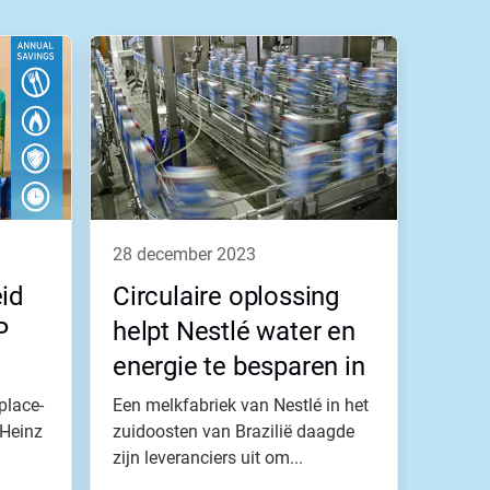
28 december 2023
eid
Circulaire oplossing
P
helpt Nestlé water en
energie te besparen in
Brazilië
place-
Een melkfabriek van Nestlé in het
-Heinz
zuidoosten van Brazilië daagde
.
zijn leveranciers uit om...