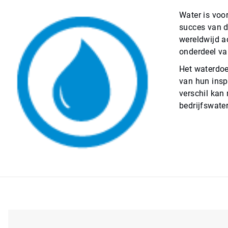
Water is voo
succes van d
wereldwijd ac
onderdeel v
Het waterdoel
van hun insp
verschil kan
bedrijfswater