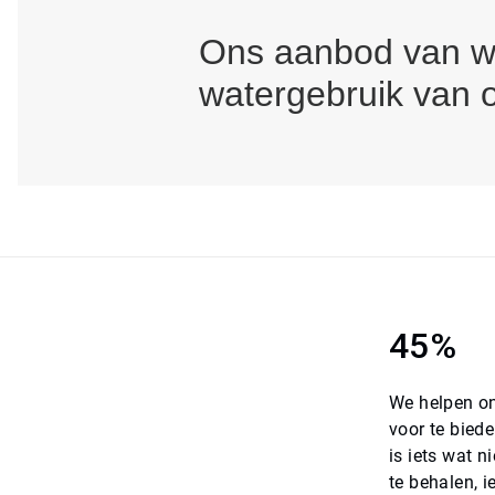
Ons aanbod van wa
watergebruik van o
45%
We helpen on
voor te bied
is iets wat 
te behalen, i