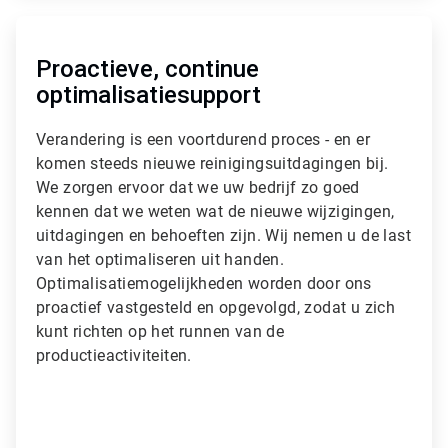
A
r
t
Proactieve, continue
i
optimalisatiesupport
c
l
e
Verandering is een voortdurend proces - en er
T
komen steeds nieuwe reinigingsuitdagingen bij.
i
We zorgen ervoor dat we uw bedrijf zo goed
l
kennen dat we weten wat de nieuwe wijzigingen,
e
3
uitdagingen en behoeften zijn. Wij nemen u de last
ˑ
van het optimaliseren uit handen.
3
Optimalisatiemogelijkheden worden door ons
proactief vastgesteld en opgevolgd, zodat u zich
kunt richten op het runnen van de
productieactiviteiten.