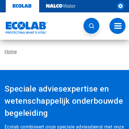
Door
naar
content
Navig
wisse
Home
Speciale adviesexpertise en
wetenschappelijk onderbouwde
begeleiding
Ecolab combineert onze speciale adviesdienst met onze