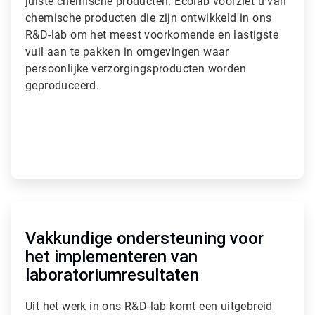
juiste chemische producten. Ecolab voorziet u van
l
chemische producten die zijn ontwikkeld in ons
e
R&D-lab om het meest voorkomende en lastigste
1
ˑ
vuil aan te pakken in omgevingen waar
3
persoonlijke verzorgingsproducten worden
geproduceerd.
A
r
t
Vakkundige ondersteuning voor
i
het implementeren van
c
laboratoriumresultaten
l
e
T
Uit het werk in ons R&D-lab komt een uitgebreid
i