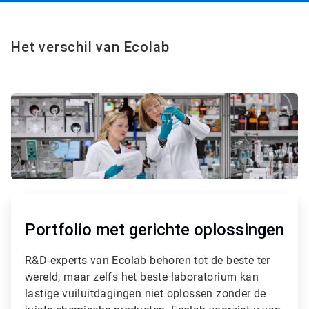
Het verschil van Ecolab
A
r
t
Portfolio met gerichte oplossingen
i
c
R&D-experts van Ecolab behoren tot de beste ter
l
wereld, maar zelfs het beste laboratorium kan
e
T
lastige vuiluitdagingen niet oplossen zonder de
i