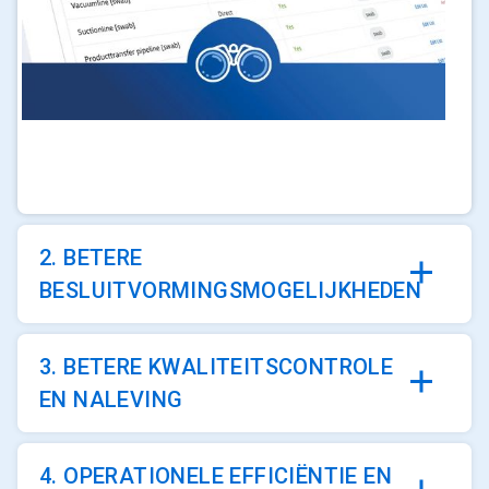
ArticleTile
1
ˑ
6
2. BETERE
BESLUITVORMINGSMOGELIJKHEDEN
3. BETERE KWALITEITSCONTROLE
EN NALEVING
4. OPERATIONELE EFFICIËNTIE EN