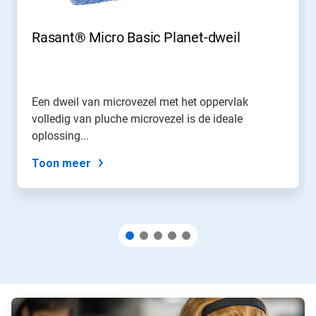
en
Vorige
om
Rasant® Micro Basic Planet-dweil
er
doorheen
te
navigeren
of
Een dweil van microvezel met het oppervlak
spring
volledig van pluche microvezel is de ideale
naar
een
oplossing...
dia
via
Toon meer
de
diastippen.
A