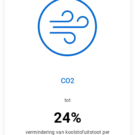
r
t
i
c
l
e
T
i
l
e
1
ˑ
3
CO2
tot
24%
vermindering van koolstofuitstoot per