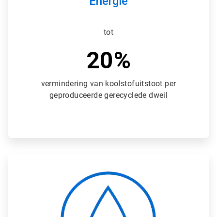
Energie
tot
20%
vermindering van koolstofuitstoot per
geproduceerde gerecyclede dweil
A
r
t
i
c