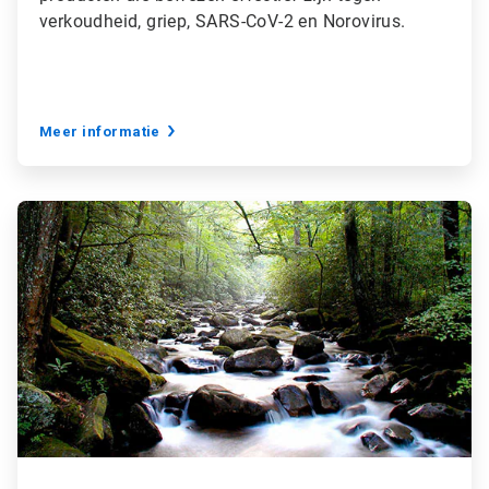
verkoudheid, griep, SARS-CoV-2 en Norovirus.
Meer informatie
A
r
t
i
c
l
e
T
i
l
e
2
ˑ
3