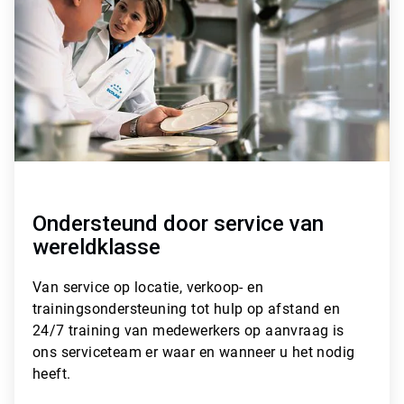
i
c
l
e
T
i
l
e
3
ˑ
3
Ondersteund door service van
wereldklasse
Van
service op locatie, verkoop- en
trainingsondersteuning tot hulp op afstand en
24/7 training van medewerkers op aanvraag
is
ons serviceteam er waar en wanneer u het nodig
heeft.