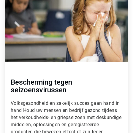
r
t
i
c
l
e
T
i
l
e
1
ˑ
3
Bescherming tegen
seizoensvirussen
Volksgezondheid en zakelijk succes gaan hand in
hand Houd uw mensen en bedrijf gezond tijdens
het verkoudheids- en griepseizoen met deskundige
middelen, oplossingen en geregistreerde
producten die bewezen effectief zijn tegen