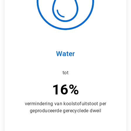
l
e
T
i
l
e
3
ˑ
3
Water
tot
16%
vermindering van koolstofuitstoot per
geproduceerde gerecyclede dweil