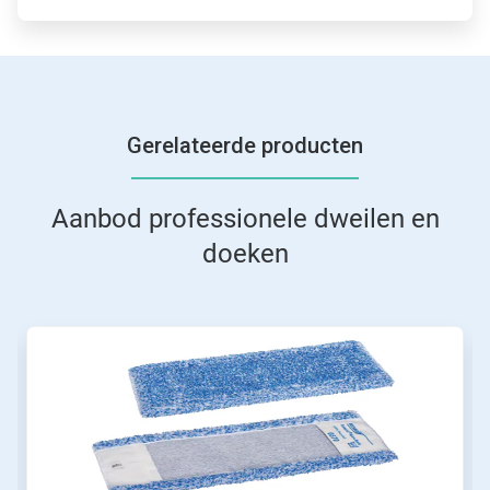
Gerelateerde producten
Aanbod professionele dweilen en
doeken
Dit
is
een
carrousel.
Gebruik
de
knoppen
Volgende