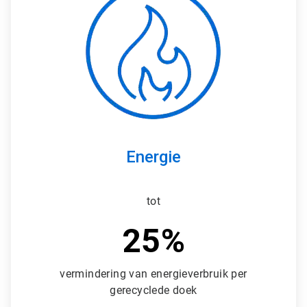
r
t
i
c
l
e
T
i
l
e
2
ˑ
Energie
3
tot
25%
vermindering van energieverbruik per
gerecyclede doek