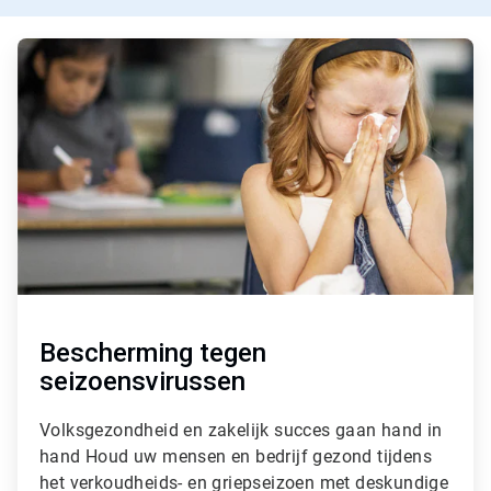
A
r
t
i
c
l
e
T
i
l
e
1
ˑ
3
Bescherming tegen
seizoensvirussen
Volksgezondheid en zakelijk succes gaan hand in
hand Houd uw mensen en bedrijf gezond tijdens
het verkoudheids- en griepseizoen met deskundige