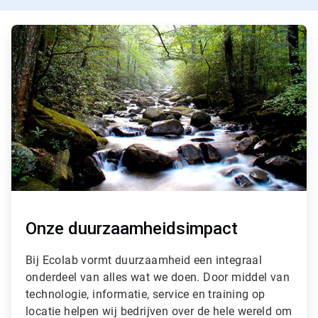
A
r
t
i
c
l
e
T
i
l
e
2
ˑ
3
Onze duurzaamheidsimpact
Bij Ecolab vormt duurzaamheid een integraal
onderdeel van alles wat we doen. Door middel van
technologie, informatie, service en training op
locatie helpen wij bedrijven over de hele wereld om