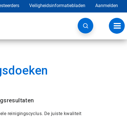
esteerders
Veiligheidsinformatiebladen
Aanmelden
Navig
wisse
ngsdoeken
ngsresultaten
le reinigingscyclus. De juiste kwaliteit