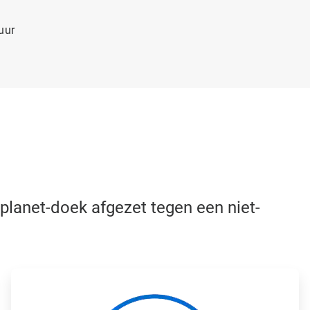
uur
planet-doek afgezet tegen een niet-
A