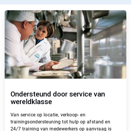
A
r
t
i
c
l
e
T
i
l
e
3
ˑ
3
Ondersteund door service van
wereldklasse
Van
service op locatie, verkoop- en
trainingsondersteuning tot hulp op afstand en
24/7 training van medewerkers op aanvraag
is