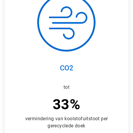
r
t
i
c
l
e
T
i
l
e
1
ˑ
CO2
3
tot
33%
vermindering van koolstofuitstoot per
gerecyclede doek