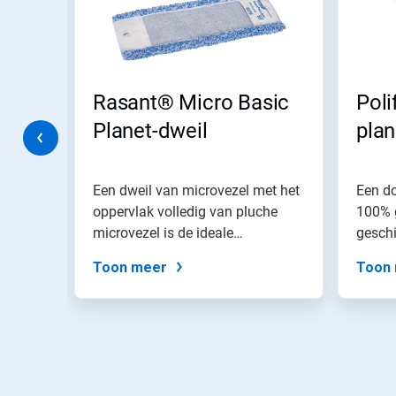
de
knoppen
Volgende
en
Vorige
om
anet
Rasant® Micro Basic
Poli
er
doorheen
Planet-dweil
pla
te
navigeren
of
spring
il
Een dweil van microvezel met het
Een d
naar
 met
oppervlak volledig van pluche
100% g
een
nste
microvezel is de ideale
geschi
dia
oplossing...
droog.
via
Toon meer
Toon
de
diastippen.