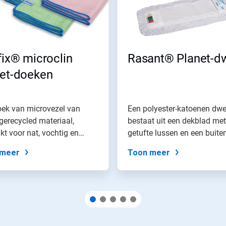
fix® microclin
Rasant® Planet-dw
net-doeken
oek van microvezel van
Een polyester-katoenen dwe
erecycled materiaal,
bestaat uit een dekblad met
kt voor nat, vochtig en
getufte lussen en een buite
..
rand met...
 meer
Toon meer