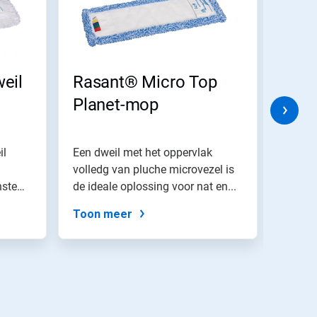
eil
Rasant® Micro Top
Rasa
Planet-mop
dwei
il
Een dweil met het oppervlak
Een po
volledg van pluche microvezel is
bestaa
nste
de ideale oplossing voor nat en...
getuft
rand...
Toon meer
Toon 