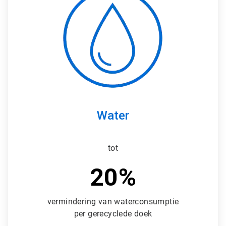
r
t
i
c
l
e
T
i
l
e
3
ˑ
Water
3
tot
20%
vermindering van waterconsumptie
per gerecyclede doek