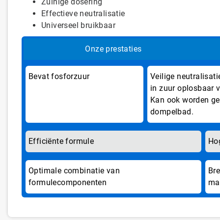
Zuinige dosering
Effectieve neutralisatie
Universeel bruikbaar
Onze prestaties
Bevat fosforzuur
Veilige neutralisat
in zuur oplosbaar v
Kan ook worden geb
dompelbad.
Efficiënte formule
Hog
Optimale combinatie van
Bre
formulecomponenten
mat