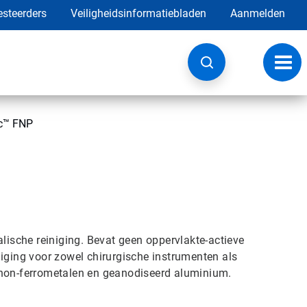
esteerders
Veiligheidsinformatiebladen
Aanmelden
Navig
wisse
c™ FNP
alische reiniging. Bevat geen oppervlakte-actieve
niging voor zowel chirurgische instrumenten als
 non-ferrometalen en geanodiseerd aluminium.