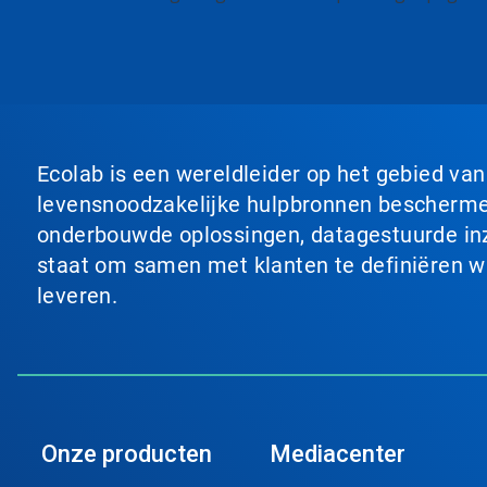
is
een
carrousel.
Gebruik
de
knoppen
Volgende
en
Ecolab is een wereldleider op het gebied va
Vorige
om
levensnoodzakelijke hulpbronnen beschermen
er
onderbouwde oplossingen, datagestuurde inzi
doorheen
te
staat om samen met klanten te definiëren wat
navigeren
leveren.
of
spring
naar
een
dia
via
de
diastippen.
Onze producten
Mediacenter