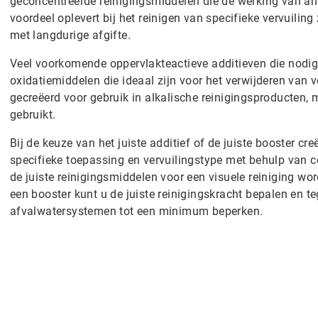
geconcentreerde reinigingsmiddelen die de werking van and
voordeel oplevert bij het reinigen van specifieke vervuilin
met langdurige afgifte.
Veel voorkomende oppervlakteactieve additieven die nodig 
oxidatiemiddelen die ideaal zijn voor het verwijderen van 
gecreëerd voor gebruik in alkalische reinigingsproducten
gebruikt.
Bij de keuze van het juiste additief of de juiste booster c
specifieke toepassing en vervuilingstype met behulp van c
de juiste reinigingsmiddelen voor een visuele reiniging w
een booster kunt u de juiste reinigingskracht bepalen en t
afvalwatersystemen tot een minimum beperken.