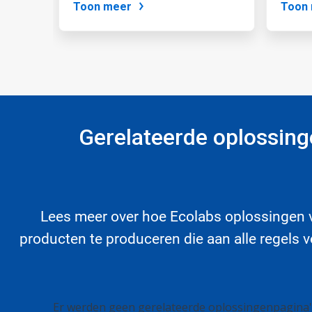
Toon meer
Toon
de
diastippen.
Gerelateerde oplossin
Lees meer over hoe Ecolabs oplossingen v
producten te produceren die aan alle regels v
Dit
Er werden geen gerelateerde oplossingenpagina