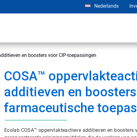
Nederlands
Inv
ditieven en boosters voor CIP-toepassingen
COSA™ oppervlakteact
additieven en boosters
farmaceutische toepa
Ecolab COSA™ oppervlakteactieve additieven en boosters v