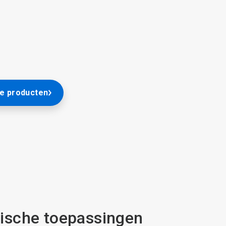
he producten
tische toepassingen