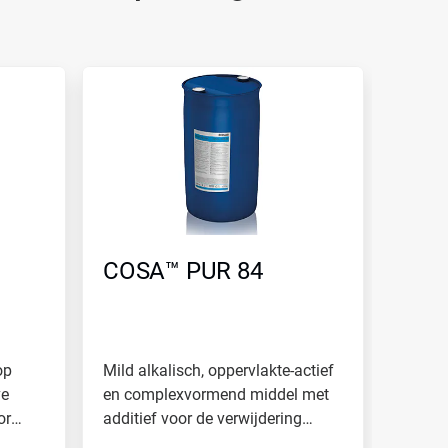
COSA™ PUR 84
op
Mild alkalisch, oppervlakte-actief
ve
en complexvormend middel met
or
additief voor de verwijdering
van...