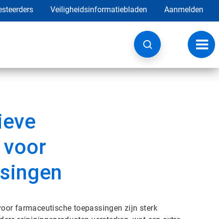
esteerders
Veiligheidsinformatiebladen
Aanmelden
Navig
wisse
ieve
 voor
ssingen
oor farmaceutische toepassingen zijn sterk