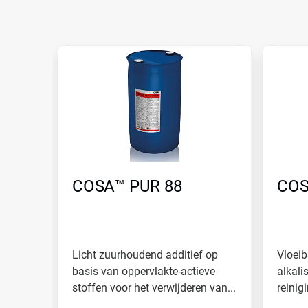
Dit
is
een
carrousel.
Gebruik
de
knoppen
Volgende
en
Vorige
om
COSA™ PUR 88
COS
er
doorheen
te
navigeren
of
spring
Licht zuurhoudend additief op
Vloeib
naar
basis van oppervlakte-actieve
alkali
een
stoffen voor het verwijderen van...
reinig
dia
via