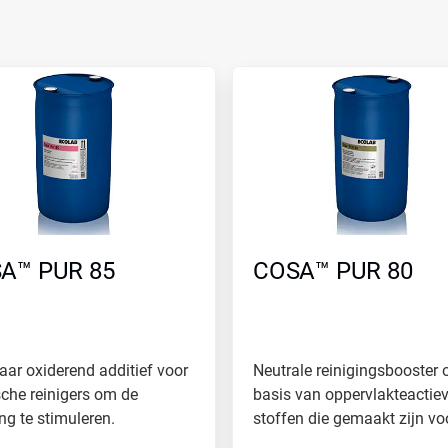
A™ PUR 85
COSA™ PUR 80
aar oxiderend additief voor
Neutrale reinigingsbooster 
sche reinigers om de
basis van oppervlakteactie
ing te stimuleren.
stoffen die gemaakt zijn vo
het...