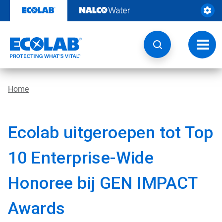
Door
naar
content
Navig
wisse
Home
Ecolab uitgeroepen tot Top
10 Enterprise-Wide
Honoree bij GEN IMPACT
Awards