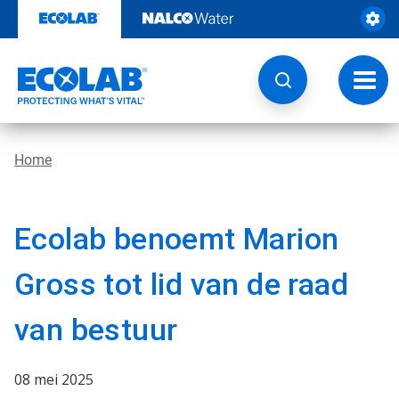
Door
naar
content
Navig
wisse
Home
Ecolab benoemt Marion
Gross tot lid van de raad
van bestuur
08 mei 2025