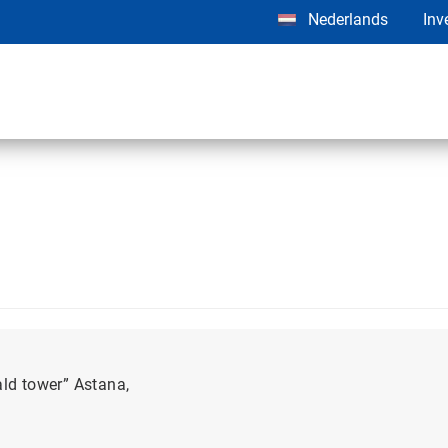
Nederlands
Inv
ald tower” Astana,