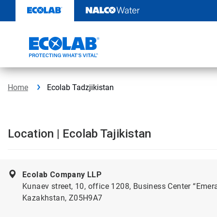
Door
naar
content
Home
Ecolab Tadzjikistan
Location | Ecolab Tajikistan
Ecolab Company LLP
Kunaev street, 10, office 1208, Business Center “Emer
Kazakhstan, Z05H9A7