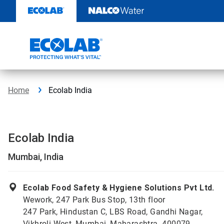
Door
naar
content
Home
Ecolab India
Ecolab India
Mumbai, India
Ecolab Food Safety & Hygiene Solutions Pvt Ltd.
Wework, 247 Park Bus Stop, 13th floor
247 Park, Hindustan C, LBS Road, Gandhi Nagar,
Vikhroli West, Mumbai, Maharashtra. 400079