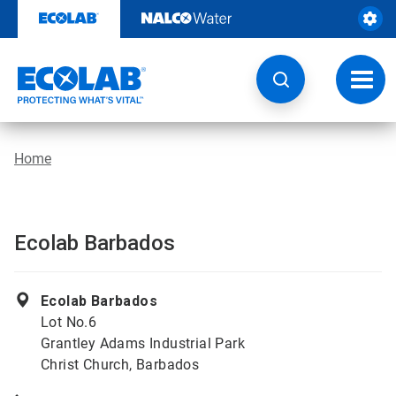
Door
naar
content
Navig
wisse
Home
Ecolab Barbados
Ecolab Barbados
Lot No.6
Grantley Adams Industrial Park
Christ Church, Barbados