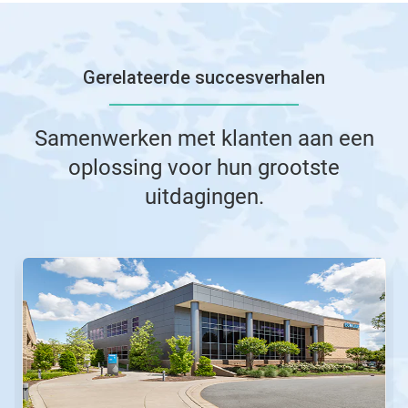
Gerelateerde succesverhalen
Samenwerken met klanten aan een
oplossing voor hun grootste
uitdagingen.
Dit
is
een
carrousel.
Gebruik
de
knoppen
Volgende
en