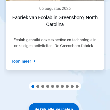
Vorige
om
05 augustus 2026
er
doorheen
Fabriek van Ecolab in Greensboro, North
te
Carolina
navigeren
of
spring
naar
Ecolab gebruikt onze expertise en technologie in
een
onze eigen activiteiten. De Greensboro-fabriek...
dia
via
de
Toon meer
diastippen.
Bekijk alle verhalen