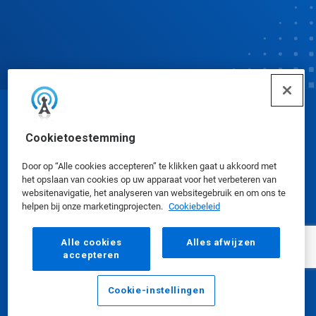
© Ecolab Inc. 2025
Cookietoestemming
Veiligheidsinformatiebladen
|
Privacybeleid
|
Door op “Alle cookies accepteren” te klikken gaat u akkoord met
het opslaan van cookies op uw apparaat voor het verbeteren van
Gebruiksvoorwaarden
websitenavigatie, het analyseren van websitegebruik en om ons te
helpen bij onze marketingprojecten.
Cookiebeleid
Alle cookies
Alles afwijzen
accepteren
Cookie-instellingen
E-mailadres
Bellen