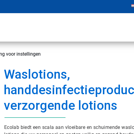
g voor instellingen
Waslotions,
handdesinfectieproduc
verzorgende lotions
Ecolab biedt een scala aan vloeibare en schuimende wasl