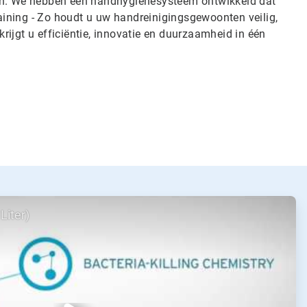
den. We hebben een handhygiënesysteem ontwikkeld dat
ining - Zo houdt u uw handreinigingsgewoonten veilig,
ijgt u efficiëntie, innovatie en duurzaamheid in één
Liter)