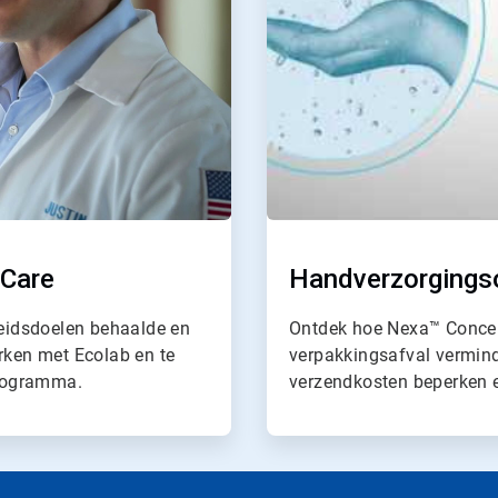
 Care
Handverzorgings
eidsdoelen behaalde en
Ontdek hoe Nexa™ Concen
erken met Ecolab en te
verpakkingsafval vermind
programma.
verzendkosten beperken 