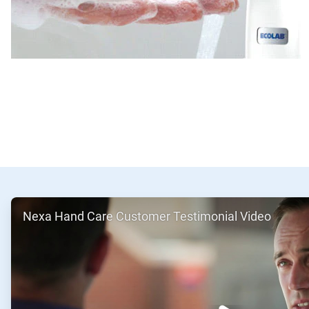
ArticleTile
Nexa Hand Care Customer Testimonial Video
1
ˑ
2