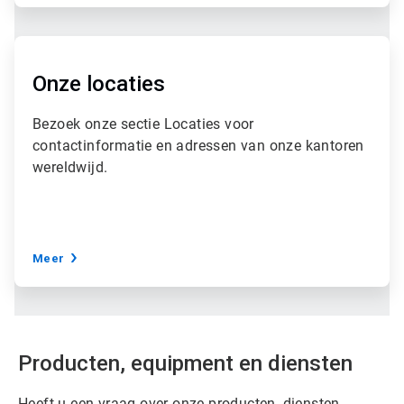
A
r
t
Onze locaties
i
c
Bezoek onze sectie Locaties voor
l
contactinformatie en adressen van onze kantoren
e
T
wereldwijd.
i
l
e
3
ˑ
Meer
3
Producten, equipment en diensten
Heeft u een vraag over onze producten, diensten,