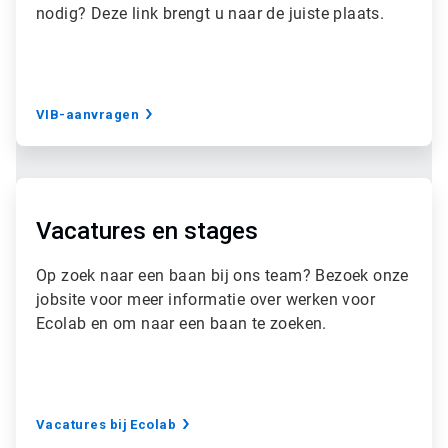
nodig? Deze link brengt u naar de juiste plaats.
e
T
i
l
e
1
VIB-aanvragen
ˑ
3
A
r
t
Vacatures en stages
i
c
Op zoek naar een baan bij ons team? Bezoek onze
l
jobsite voor meer informatie over werken voor
e
T
Ecolab en om naar een baan te zoeken.
i
l
e
2
ˑ
Vacatures bij Ecolab
3