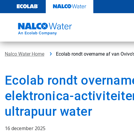
Door
naar
content
Nalco Water Home
Ecolab rondt overname af van Ovivo's 
Ecolab rondt overname
elektronica-activiteit
ultrapuur water
16 december 2025