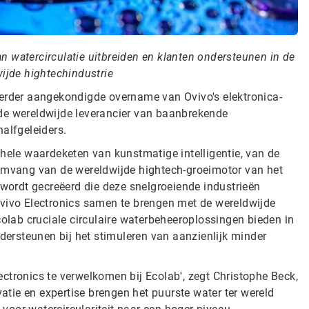
 watercirculatie uitbreiden en klanten ondersteunen in de
ijde hightechindustrie
eerder aangekondigde overname van Ovivo's elektronica-
de wereldwijde leverancier van baanbrekende
alfgeleiders.
ehele waardeketen van kunstmatige intelligentie, van de
 omvang van de wereldwijde hightech-groeimotor van het
 wordt gecreëerd die deze snelgroeiende industrieën
Ovivo Electronics samen te brengen met de wereldwijde
colab cruciale circulaire waterbeheeroplossingen bieden in
ndersteunen bij het stimuleren van aanzienlijk minder
ctronics te verwelkomen bij Ecolab', zegt Christophe Beck,
vatie en expertise brengen het puurste water ter wereld