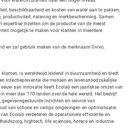
e voor watercirculariteit naar een hoger niveau.
eit, beschikbaarheid en kosten van water aan te pakken,
ntie, productiviteit, naleving en merkbescherming. Samen
 expertise inzetten om de productie van de meest
iteit mogelijk te maken voor klanten in meerdere
erland en zal gebruik maken van de merknaam Ovivo,
klanten, is wereldwijd leidend in duurzaamheid en biedt
 en infectiepreventie die mensen en levensnoodzakelijke
euw aan innovatie heeft Ecolab een jaarlijkse omzet van
in meer dan 170 landen over de hele wereld. Het bedrijf
, gegevensgestuurde inzichten en service van
houd van schone en veilige omgevingen en optimalisatie
van Ecolab verbeteren de operationele efficiëntie en
eidszorg, hightech, life sciences, horeca en industrie.