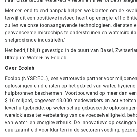
naar onze Global Water-activiteiten en tillen onze strategi
Met een end-to-end aanpak helpen we klanten om de kwalit
terwijl dit een positieve invloed heeft op energie, efficië
zullen we onze toonaangevende technologieën, diensten en
geavanceerde microchips te ondersteunen en watercircular
snelgroeiende industrieën.'
Het bedrijf blijft gevestigd in de buurt van Basel, Zwits
Ultrapure Water+ by Ecolab.
Over Ecolab
Ecolab (NYSE:ECL), een vertrouwde partner voor miljoenen 
oplossingen en diensten op het gebied van water, hygiëne
hulpbronnen beschermen. Voortbouwend op meer dan een e
$ 16 miljard, ongeveer 48.000 medewerkers en activiteiten 
levert uitgebreide, op wetenschap gebaseerde oplossingen
wereldklasse ter verbetering van de voedselveiligheid, be
van water- en energieverbruik. De innovatieve oplossingen 
duurzaamheid voor klanten in de sectoren voeding, gezondh