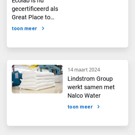
Ecolab is nu
gecertificeerd als
Great Place to
Work®.
toon meer
14 maart 2024
Lindstrom Group
werkt samen met
Nalco Water
toon meer