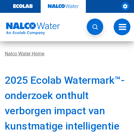
Door
naar
content
Navig
wisse
Nalco Water Home
2025 Ecolab Watermark™-
onderzoek onthult
verborgen impact van
kunstmatige intelligentie