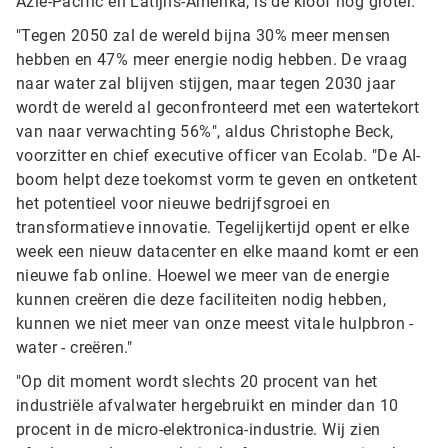
Azië-Pacific en Latijns-Amerika, is de kloof nog groter.
"Tegen 2050 zal de wereld bijna 30% meer mensen
hebben en 47% meer energie nodig hebben. De vraag
naar water zal blijven stijgen, maar tegen 2030 jaar
wordt de wereld al geconfronteerd met een watertekort
van naar verwachting 56%", aldus Christophe Beck,
voorzitter en chief executive officer van Ecolab. "De AI-
boom helpt deze toekomst vorm te geven en ontketent
het potentieel voor nieuwe bedrijfsgroei en
transformatieve innovatie. Tegelijkertijd opent er elke
week een nieuw datacenter en elke maand komt er een
nieuwe fab online. Hoewel we meer van de energie
kunnen creëren die deze faciliteiten nodig hebben,
kunnen we niet meer van onze meest vitale hulpbron -
water - creëren."
"Op dit moment wordt slechts 20 procent van het
industriële afvalwater hergebruikt en minder dan 10
procent in de micro-elektronica-industrie. Wij zien