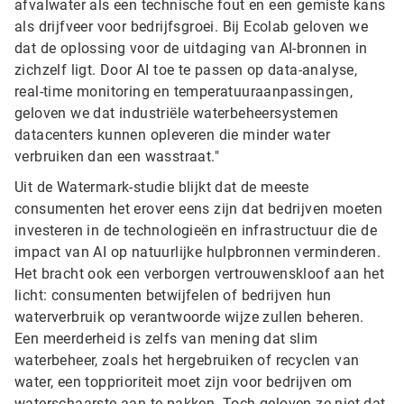
afvalwater als een technische fout en een gemiste kans
als drijfveer voor bedrijfsgroei. Bij Ecolab geloven we
dat de oplossing voor de uitdaging van AI-bronnen in
zichzelf ligt. Door AI toe te passen op data-analyse,
real-time monitoring en temperatuuraanpassingen,
geloven we dat industriële waterbeheersystemen
datacenters kunnen opleveren die minder water
verbruiken dan een wasstraat."
Uit de Watermark-studie blijkt dat de meeste
consumenten het erover eens zijn dat bedrijven moeten
investeren in de technologieën en infrastructuur die de
impact van AI op natuurlijke hulpbronnen verminderen.
Het bracht ook een verborgen vertrouwenskloof aan het
licht: consumenten betwijfelen of bedrijven hun
waterverbruik op verantwoorde wijze zullen beheren.
Een meerderheid is zelfs van mening dat slim
waterbeheer, zoals het hergebruiken of recyclen van
water, een topprioriteit moet zijn voor bedrijven om
waterschaarste aan te pakken. Toch geloven ze niet dat