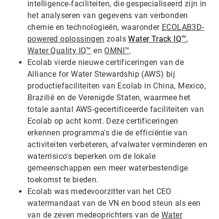
intelligence-faciliteiten, die gespecialiseerd zijn in
het analyseren van gegevens van verbonden
chemie en technologieën, waaronder
ECOLAB3D-
powered oplossingen
zoals
Water Track IQ
™
,
Water Quality IQ™
en
OMNI™
.
Ecolab vierde nieuwe certificeringen van de
Alliance for Water Stewardship (AWS) bij
productiefaciliteiten van Ecolab in China, Mexico,
Brazilië en de Verenigde Staten, waarmee het
totale aantal AWS-gecertificeerde faciliteiten van
Ecolab op acht komt. Deze certificeringen
erkennen programma's die de efficiëntie van
activiteiten verbeteren, afvalwater verminderen en
waterrisico's beperken om de lokale
gemeenschappen een meer waterbestendige
toekomst te bieden.
Ecolab was medevoorzitter van het CEO
watermandaat van de VN en bood steun als een
van de zeven medeoprichters van de
Water