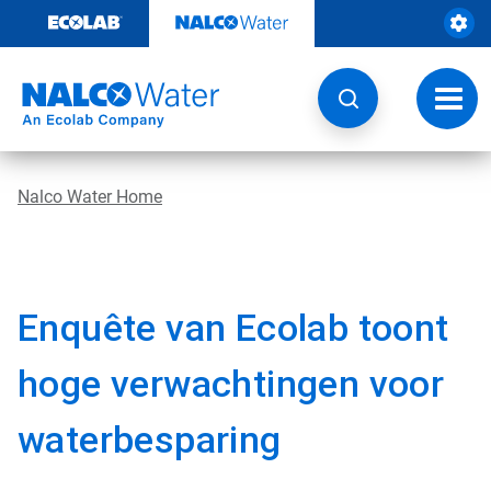
Door
naar
content
Navig
wisse
Nalco Water Home
Enquête van Ecolab toont
hoge verwachtingen voor
waterbesparing