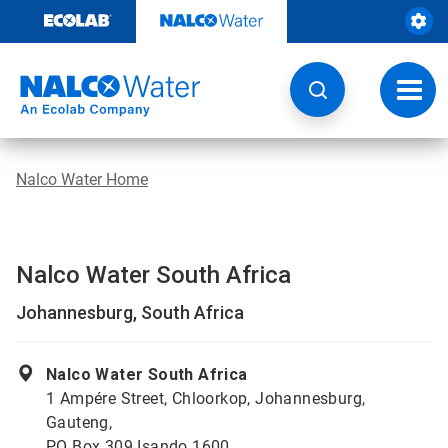
Door
naar
content
Navig
wisse
Nalco Water Home
Nalco Water South Africa
Johannesburg, South Africa
Nalco Water South Africa
1 Ampére Street, Chloorkop, Johannesburg,
Gauteng,
PO Box 309 Isando 1600