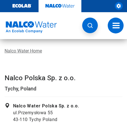
Door
naar
content
Navig
wisse
Nalco Water Home
Nalco Polska Sp. z o.o.
Tychy, Poland
Nalco Water Polska Sp. z o.o.
ul.Przemysłowa 55
43-110 Tychy Poland