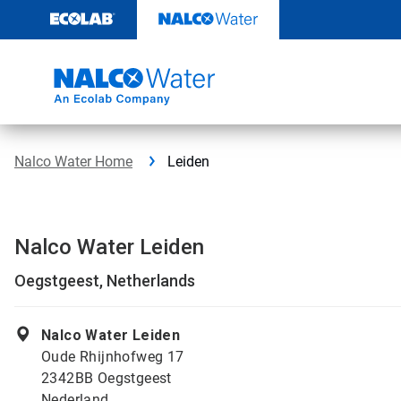
Door
naar
content
Nalco Water Home
Leiden
Nalco Water Leiden
Oegstgeest, Netherlands
Nalco Water Leiden
Oude Rhijnhofweg 17
2342BB Oegstgeest
Nederland