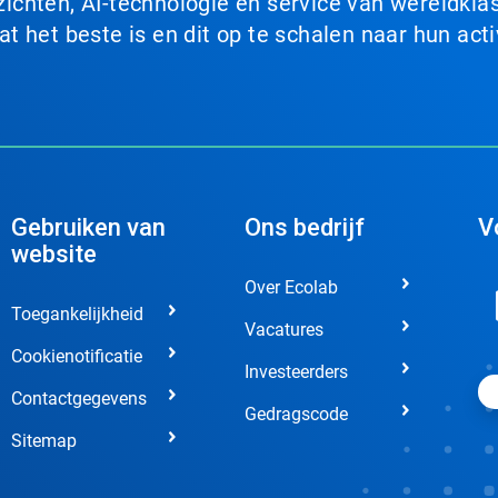
chten, AI-technologie en service van wereldklas
 het beste is en dit op te schalen naar hun acti
Gebruiken van
Ons bedrijf
V
website
Over Ecolab
Toegankelijkheid
Vacatures
Cookienotificatie
Investeerders
Contactgegevens
Gedragscode
Sitemap