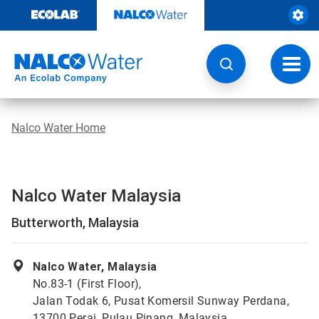
Door
naar
content
Navig
wisse
Nalco Water Home
Nalco Water Malaysia
Butterworth, Malaysia
Nalco Water, Malaysia
No.83-1 (First Floor),
Jalan Todak 6, Pusat Komersil Sunway Perdana,
13700 Perai, Pulau Pinang, Malaysia