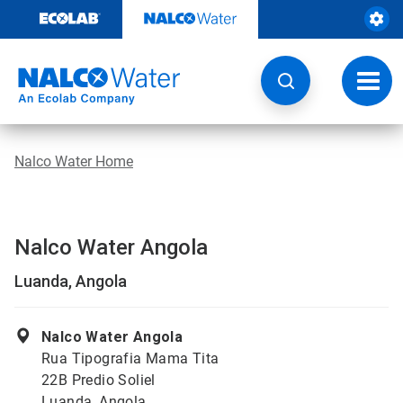
Door
naar
content
Navig
wisse
Nalco Water Home
Nalco Water Angola
Luanda, Angola
Nalco Water Angola
Rua Tipografia Mama Tita
22B Predio Soliel
Luanda, Angola