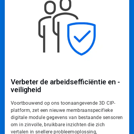
t
i
c
l
e
T
i
l
e
3
ˑ
3
Verbeter de arbeidsefficiëntie en -
veiligheid
Voortbouwend op ons toonaangevende 3D CIP-
platform, zet een nieuwe membraanspecifieke
digitale module gegevens van bestaande sensoren
om in zinvolle, bruikbare inzichten die zich
vertalen in snellere probleemoplossing,