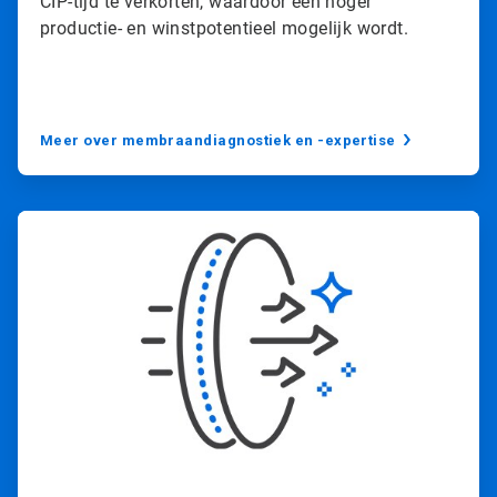
CIP-tijd te verkorten, waardoor een hoger
productie- en winstpotentieel mogelijk wordt.
Meer over membraandiagnostiek en -expertise
A
r
t
i
c
l
e
T
i
l
e
2
ˑ
3