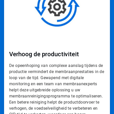
l
e
T
i
l
e
1
ˑ
3
Verhoog de productiviteit
De opeenhoping van complexe aanslag tijdens de
productie vermindert de membraanprestaties in de
loop van de tijd. Gewapend met digitale
monitoring en een team van membraanexperts
helpt deze uitgebreide oplossing u uw
membraanreinigingsprogramma te optimaliseren.
Een betere reiniging helpt de productdoorvoer te
verhogen, de voedselveiligheid te verbeteren en